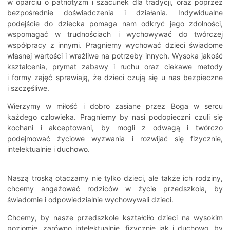
w oparciu o patriotyzm i szacunek dla tradycji, oraz poprzez
bezpośrednie doświadczenia i działania. Indywidualne
podejście do dziecka pomaga nam odkryć jego zdolności,
wspomagać w trudnościach i wychowywać do twórczej
współpracy z innymi. Pragniemy wychować dzieci świadome
własnej wartości i wrażliwe na potrzeby innych. Wysoka jakość
kształcenia, prymat zabawy i ruchu oraz ciekawe metody
i formy zajęć sprawiają, że dzieci czują się u nas bezpieczne
i szczęśliwe.
Wierzymy w miłość i dobro zasiane przez Boga w sercu
każdego człowieka. Pragniemy by nasi podopieczni czuli się
kochani i akceptowani, by mogli z odwagą i twórczo
podejmować życiowe wyzwania i rozwijać się fizycznie,
intelektualnie i duchowo.
Naszą troską otaczamy nie tylko dzieci, ale także ich rodziny,
chcemy angażować rodziców w życie przedszkola, by
świadomie i odpowiedzialnie wychowywali dzieci.
Chcemy, by nasze przedszkole kształciło dzieci na wysokim
poziomie, zarówno intelektualnie, fizycznie jak i duchowo, by